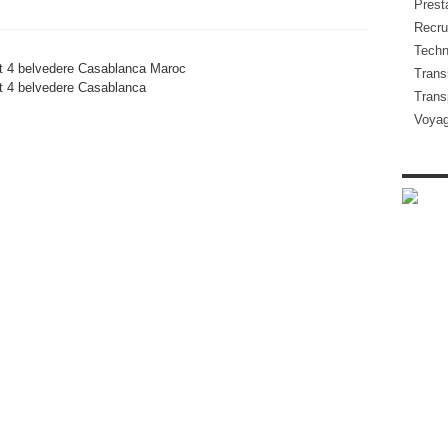
Presta
Recru
Techn
t 4 belvedere Casablanca Maroc
Transi
 4 belvedere
Casablanca
Trans
Voya