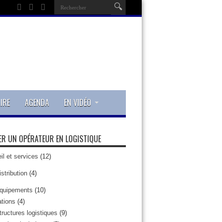
IRE
AGENDA
EN VIDÉO
R UN OPÉRATEUR EN LOGISTIQUE
il et services
(12)
istribution
(4)
quipements
(10)
tions
(4)
tructures logistiques
(9)