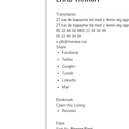
Transitaires
27 rue de bapaume bd med v 4eme etg app
27 rue de bapaume bd med v 4eme etg appt
05 22 44 34 08
05 22 44 34 08
05 22 40 34 09
s.plb@menara.ma
Share
Facebook
Twitter
Google+
Tumblr
LinkedIn
Mail
Bookmark
Claim this Listing
Reviews
Filter
Sort by:
Newest First