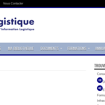
Nous Contacter
S
MA BIBLIOTHÈQUE
DOCUMENTS
FORMATIONS
ANNUA
TROUVE
Conse
D
E
Forma
Infras