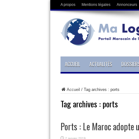
A propos
Mentions légales
Annonceurs
ACCUEIL
ACTUALITÉS
DOSSIER
Accueil
/
Tag archives : ports
Tag archives :
ports
Ports : Le Maroc adopte
2 janvier 2019