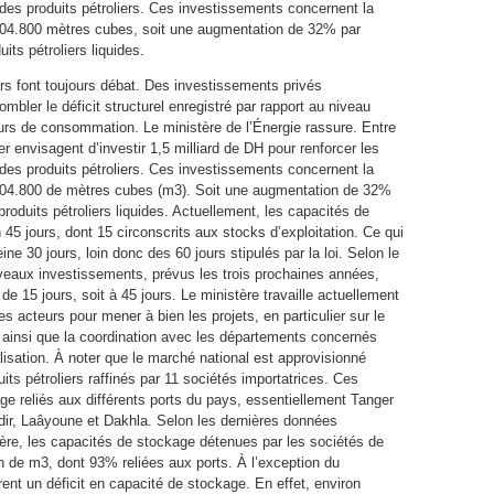
 des produits pétroliers. Ces investissements concernent la
e 404.800 mètres cubes, soit une augmentation de 32% par
its pétroliers liquides.
ers font toujours débat. Des investissements privés
bler le déficit structurel enregistré par rapport au niveau
ours de consommation. Le ministère de l’Énergie rassure. Entre
r envisagent d’investir 1,5 milliard de DH pour renforcer les
 des produits pétroliers. Ces investissements concernent la
e 404.800 de mètres cubes (m3). Soit une augmentation de 32%
produits pétroliers liquides. Actuellement, les capacités de
45 jours, dont 15 circonscrits aux stocks d’exploitation. Ce qui
ine 30 jours, loin donc des 60 jours stipulés par la loi. Selon le
uveaux investissements, prévus les trois prochaines années,
de 15 jours, soit à 45 jours. Le ministère travaille actuellement
s acteurs pour mener à bien les projets, en particulier sur le
s ainsi que la coordination avec les départements concernés
alisation. À noter que le marché national est approvisionné
uits pétroliers raffinés par 11 sociétés importatrices. Ces
e reliés aux différents ports du pays, essentiellement Tanger
ir, Laâyoune et Dakhla. Selon les dernières données
ère, les capacités de stockage détenues par les sociétés de
ion de m3, dont 93% reliées aux ports. À l’exception du
rent un déficit en capacité de stockage. En effet, environ