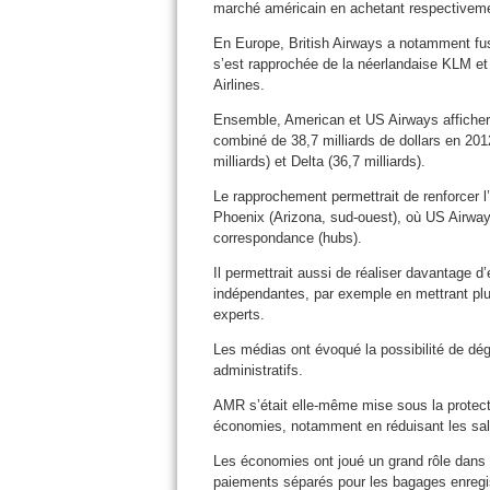
marché américain en achetant respectivemen
En Europe, British Airways a notamment fus
s’est rapprochée de la néerlandaise KLM et
Airlines.
Ensemble, American et US Airways afficheraie
combiné de 38,7 milliards de dollars en 201
milliards) et Delta (36,7 milliards).
Le rapprochement permettrait de renforcer l
Phoenix (Arizona, sud-ouest), où US Airway
correspondance (hubs).
Il permettrait aussi de réaliser davantage 
indépendantes, par exemple en mettrant plu
experts.
Les médias ont évoqué la possibilité de dég
administratifs.
AMR s’était elle-même mise sous la protectio
économies, notamment en réduisant les sala
Les économies ont joué un grand rôle dans l
paiements séparés pour les bagages enregist