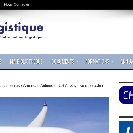
Nous Contacter
S
MA BIBLIOTHÈQUE
DOCUMENTS
FORMATIONS
ANNUA
s nationales
/
American Airlines et US Airways se rapprochent