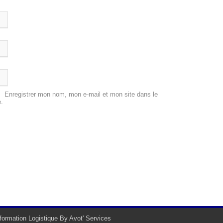
Enregistrer mon nom, mon e-mail et mon site dans le
.
information Logistique By
Avot' Services