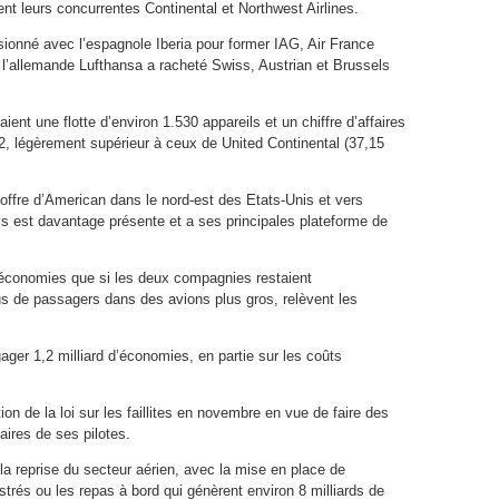
t leurs concurrentes Continental et Northwest Airlines.
ionné avec l’espagnole Iberia pour former IAG, Air France
 l’allemande Lufthansa a racheté Swiss, Austrian et Brussels
nt une flotte d’environ 1.530 appareils et un chiffre d’affaires
2, légèrement supérieur à ceux de United Continental (37,15
’offre d’American dans le nord-est des Etats-Unis et vers
s est davantage présente et a ses principales plateforme de
d’économies que si les deux compagnies restaient
s de passagers dans des avions plus gros, relèvent les
ager 1,2 milliard d’économies, en partie sur les coûts
n de la loi sur les faillites en novembre en vue de faire des
ires de ses pilotes.
a reprise du secteur aérien, avec la mise en place de
rés ou les repas à bord qui génèrent environ 8 milliards de