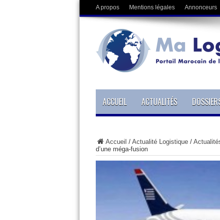
A propos
Mentions légales
Annonceurs
ACCUEIL
ACTUALITÉS
DOSSIER
Accueil
/
Actualité Logistique
/
Actualité
d’une méga-fusion