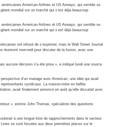
 américaines American Airlines et US Airways, qui semble se
 géant mondial sur un marché qui s’est déjà beaucoup
 américaines American Airlines et US Airways, qui semble se
 géant mondial sur un marché qui s’est déjà beaucoup
icaines ont refusé de s’exprimer, mais le Wall Street Journal
se réuniront mercredi pour discuter de la fusion, avec une
is aucune décision n’a été prise », a indiqué lundi une source
perspective d’un mariage avec American, une idée qui avait
 représentants syndicaux. La maison-mère en faillite
ation, avait finalement annoncé en août qu’elle discutait avec
retour », estime John Thomas, spécialiste des questions
outerait à une longue liste de rapprochements dans le secteur
r Lines se sont hissées aux deux premières places sur le