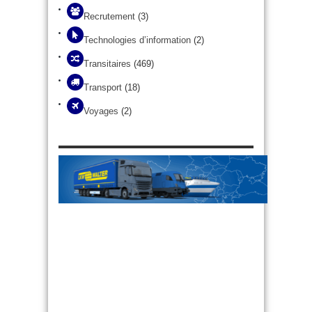
Recrutement
(3)
Technologies d’information
(2)
Transitaires
(469)
Transport
(18)
Voyages
(2)