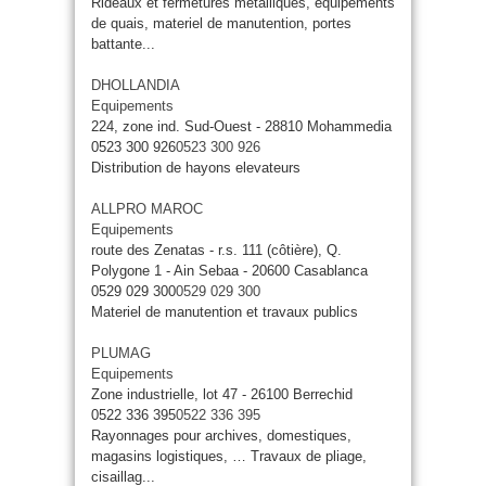
Rideaux et fermetures metalliques, equipements
de quais, materiel de manutention, portes
battante...
DHOLLANDIA
Equipements
224, zone ind. Sud-Ouest - 28810 Mohammedia
0523 300 926
0523 300 926
Distribution de hayons elevateurs
ALLPRO MAROC
Equipements
route des Zenatas - r.s. 111 (côtière), Q.
Polygone 1 - Ain Sebaa - 20600 Casablanca
0529 029 300
0529 029 300
Materiel de manutention et travaux publics
PLUMAG
Equipements
Zone industrielle, lot 47 - 26100 Berrechid
0522 336 395
0522 336 395
Rayonnages pour archives, domestiques,
magasins logistiques, … Travaux de pliage,
cisaillag...