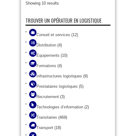
Showing 10 results
TROUVER UN OPÉRATEUR EN LOGISTIQUE
Conseil et services
(12)
Distribution
(4)
Equipements
(10)
Formations
(4)
Infrastructures logistiques
(9)
Prestataires logistiques
(5)
Recrutement
(3)
Technologies d’information
(2)
Transitaires
(469)
Transport
(18)