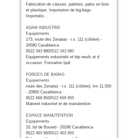
Fabrication de caisses, palettes, palox en bois
et plastique. Importation de big-bags.
Importatio...
ADAM INDUSTRIE
Equipements
173, route des Zenatas - r.s. 111 (côtière) -
20580 Casablanca
0522 343 880
0522 343 880
Equipements industriels et btp neufs et d
occasion. Formation Ipaf.
FORGES DE BARAS
Equipements
route des Zenatas - r.s. 111 (côtière), km.11,500
- 20950 Casablanca
0522 669 850
0522 669 850
Materiel industriel et de manutention
ESPACE MANUTENTION
Equipements
10, bd de Boured - 20290 Casablanca
0522 403 950
0522 403 950