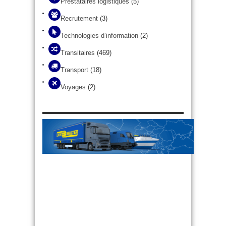
Prestataires logistiques
(5)
Recrutement
(3)
Technologies d’information
(2)
Transitaires
(469)
Transport
(18)
Voyages
(2)