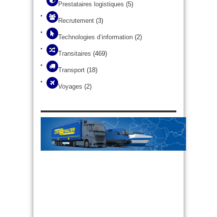
Prestataires logistiques
(5)
Recrutement
(3)
Technologies d’information
(2)
Transitaires
(469)
Transport
(18)
Voyages
(2)