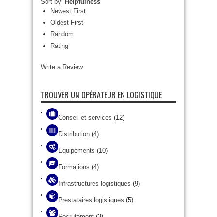
Sort by:
Helpfulness
Newest First
Oldest First
Random
Rating
Write a Review
TROUVER UN OPÉRATEUR EN LOGISTIQUE
Conseil et services
(12)
Distribution
(4)
Equipements
(10)
Formations
(4)
Infrastructures logistiques
(9)
Prestataires logistiques
(5)
Recrutement
(3)