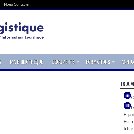
Nous Contacter
S
MA BIBLIOTHÈQUE
DOCUMENTS
FORMATIONS
ANNUA
TROUVE
C
D
Equi
Forma
Infras