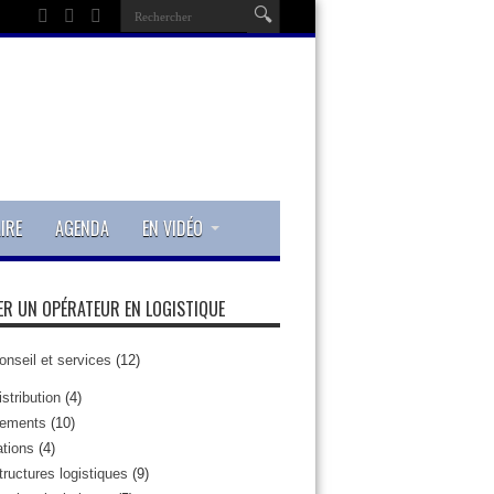
IRE
AGENDA
EN VIDÉO
R UN OPÉRATEUR EN LOGISTIQUE
onseil et services
(12)
istribution
(4)
pements
(10)
tions
(4)
tructures logistiques
(9)