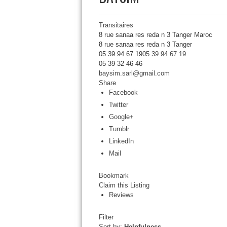
Transitaires
8 rue sanaa res reda n 3 Tanger Maroc
8 rue sanaa res reda n 3
Tanger
05 39 94 67 19
05 39 94 67 19
05 39 32 46 46
baysim.sarl@gmail.com
Share
Facebook
Twitter
Google+
Tumblr
LinkedIn
Mail
Bookmark
Claim this Listing
Reviews
Filter
Sort by:
Helpfulness