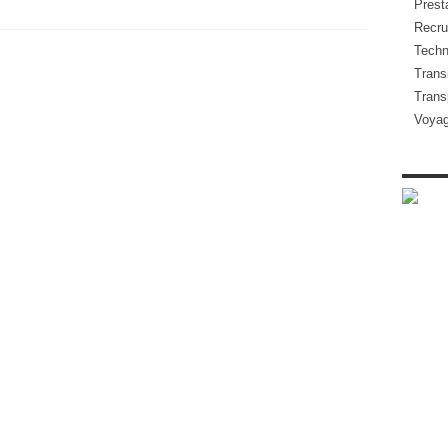
Presta
Recru
Techn
Transi
Trans
Voya