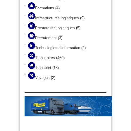
Formations
(4)
Infrastructures logistiques
(9)
Prestataires logistiques
(5)
Recrutement
(3)
Technologies d’information
(2)
Transitaires
(469)
Transport
(18)
Voyages
(2)