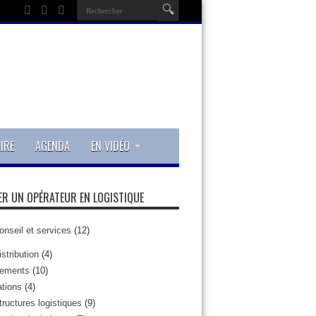
IRE
AGENDA
EN VIDÉO
R UN OPÉRATEUR EN LOGISTIQUE
onseil et services
(12)
istribution
(4)
pements
(10)
tions
(4)
tructures logistiques
(9)