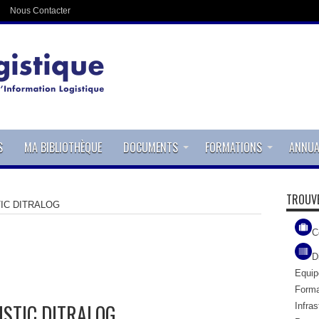
Nous Contacter
S
MA BIBLIOTHÈQUE
DOCUMENTS
FORMATIONS
ANNUA
TROUVE
IC DITRALOG
C
D
Equi
Forma
ISTIC DITRALOG
Infras