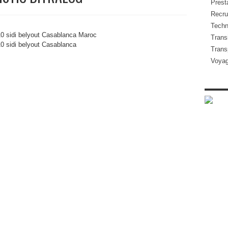
Presta
Recru
Techn
 10 sidi belyout Casablanca Maroc
Transi
0 sidi belyout
Casablanca
Trans
Voya