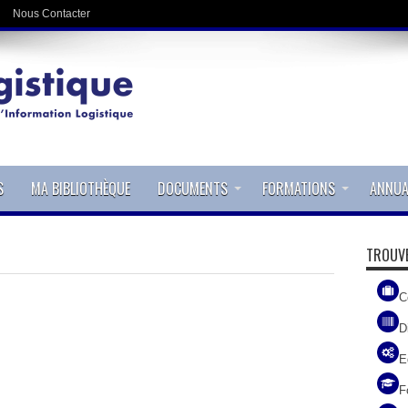
Nous Contacter
S
MA BIBLIOTHÈQUE
DOCUMENTS
FORMATIONS
ANNUA
TROUVE
C
D
E
F