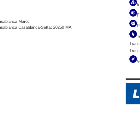
I
P
Casablanca Maroc
R
asablanca
Casablanca-Settat
20250
MA
T
Transi
Trans
V