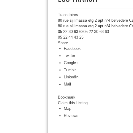
Transitaires
80 rue sijilmassa etg 2 apt n°4 belvedere 
80 rue sijilmassa etg 2 apt n°4 belvedere
C
05 22 30 63 63
05 22 30 63 63
05 22 44 43 25
Share
Facebook
Twitter
Google+
Tumblr
LinkedIn
Mail
Bookmark
Claim this Listing
Map
Reviews