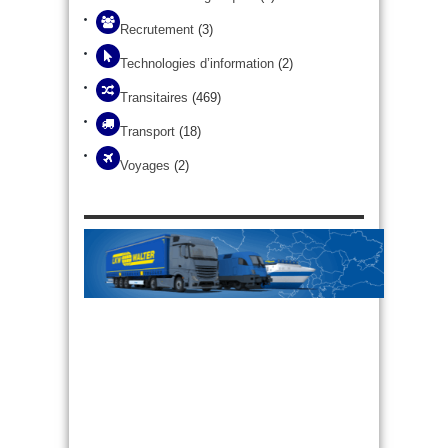
Recrutement
(3)
Technologies d’information
(2)
Transitaires
(469)
Transport
(18)
Voyages
(2)