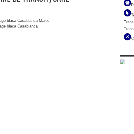
R
T
age blaca Casablanca Maroc
Transi
age blaca
Casablanca
Trans
V