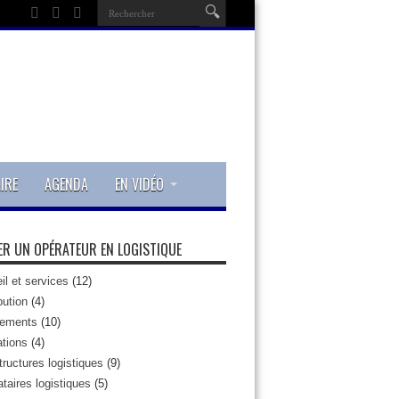
IRE
AGENDA
EN VIDÉO
R UN OPÉRATEUR EN LOGISTIQUE
il et services
(12)
bution
(4)
pements
(10)
tions
(4)
tructures logistiques
(9)
taires logistiques
(5)