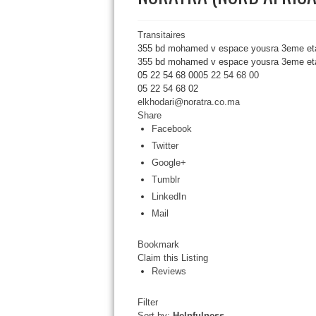
Transitaires
355 bd mohamed v espace yousra 3eme et
355 bd mohamed v espace yousra 3eme et
05 22 54 68 00
05 22 54 68 00
05 22 54 68 02
elkhodari@noratra.co.ma
Share
Facebook
Twitter
Google+
Tumblr
LinkedIn
Mail
Bookmark
Claim this Listing
Reviews
Filter
Sort by:
Helpfulness