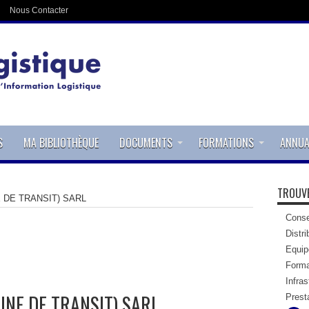
Nous Contacter
S
MA BIBLIOTHÈQUE
DOCUMENTS
FORMATIONS
ANNUA
TROUVE
 DE TRANSIT) SARL
Conse
Distri
Equi
Forma
Infras
INE DE TRANSIT) SARL
Presta