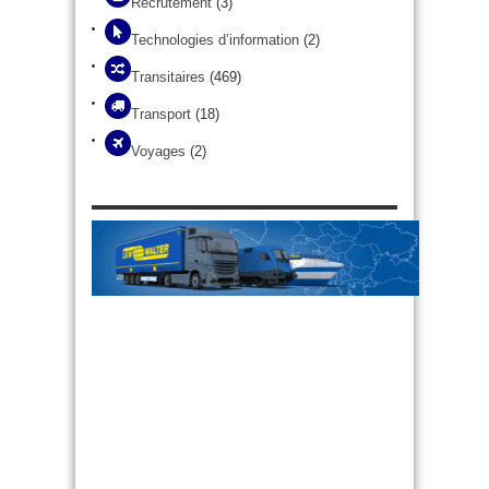
Recrutement
(3)
Technologies d’information
(2)
Transitaires
(469)
Transport
(18)
Voyages
(2)