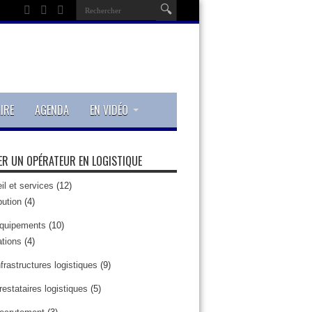
IRE
AGENDA
EN VIDÉO
R UN OPÉRATEUR EN LOGISTIQUE
il et services
(12)
bution
(4)
quipements
(10)
tions
(4)
nfrastructures logistiques
(9)
restataires logistiques
(5)