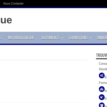
Nous Contacter
S
MA BIBLIOTHÈQUE
DOCUMENTS
FORMATIONS
ANNUA
TROUVE
Conse
Distri
E
Forma
I
P