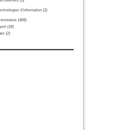
ecrutement
(3)
echnologies d’information
(2)
ransitaires
(469)
port
(18)
ges
(2)