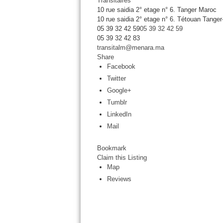
Transitaires
10 rue saidia 2° etage n° 6. Tanger Maroc
10 rue saidia 2° etage n° 6.
Tétouan
Tanger
05 39 32 42 59
05 39 32 42 59
05 39 32 42 83
transitalm@menara.ma
Share
Facebook
Twitter
Google+
Tumblr
LinkedIn
Mail
Bookmark
Claim this Listing
Map
Reviews