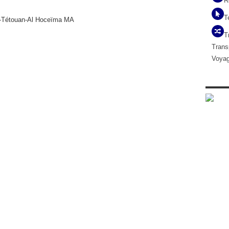
R
T
-Tétouan-Al Hoceïma
MA
T
Trans
Voya