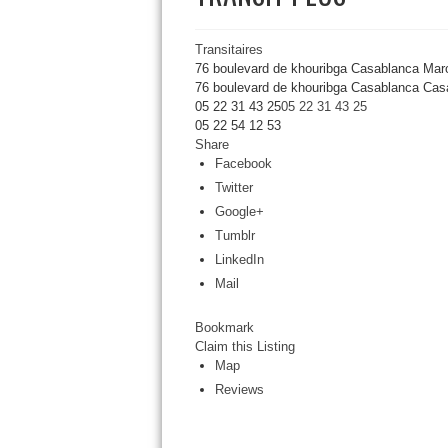
Transitaires
76 boulevard de khouribga Casablanca Mar
76 boulevard de khouribga
Casablanca
Casa
05 22 31 43 25
05 22 31 43 25
05 22 54 12 53
Share
Facebook
Twitter
Google+
Tumblr
LinkedIn
Mail
Bookmark
Claim this Listing
Map
Reviews