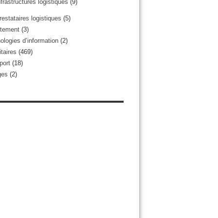
nfrastructures logistiques
(9)
restataires logistiques
(5)
tement
(3)
ologies d’information
(2)
taires
(469)
port
(18)
ges
(2)