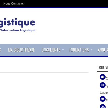
Nous Contacter
S
MA BIBLIOTHÈQUE
DOCUMENTS
FORMATIONS
ANNUA
TROUVE
C
D
Equi
F