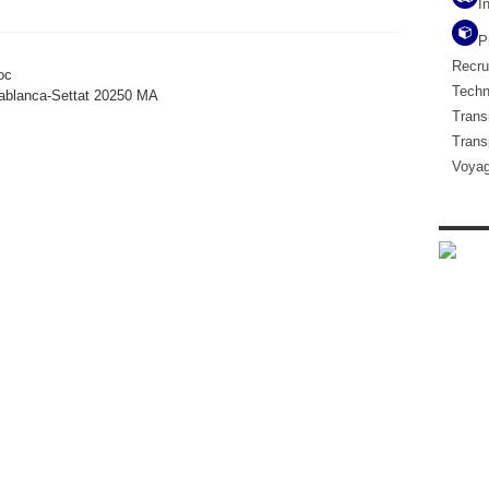
I
P
Recru
oc
Techn
blanca-Settat
20250
MA
Transi
Trans
Voya