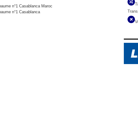
T
bapaume n°1 Casablanca Maroc
Trans
apaume n°1
Casablanca
V