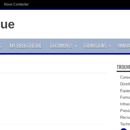
Nous Contacter
S
MA BIBLIOTHÈQUE
DOCUMENTS
FORMATIONS
ANNUA
TROUVE
Conse
Distri
Equi
Forma
Infras
Presta
Recru
Techn