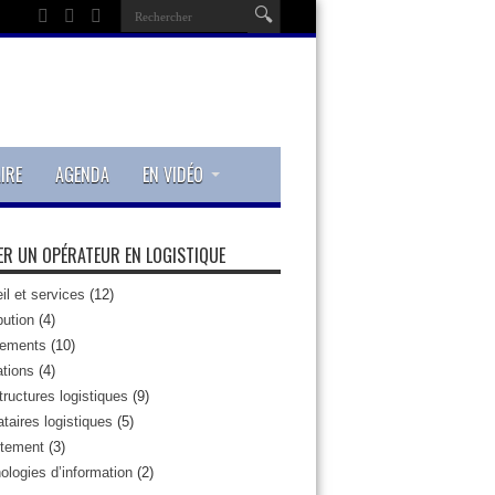
IRE
AGENDA
EN VIDÉO
R UN OPÉRATEUR EN LOGISTIQUE
il et services
(12)
bution
(4)
pements
(10)
tions
(4)
tructures logistiques
(9)
taires logistiques
(5)
tement
(3)
ologies d’information
(2)