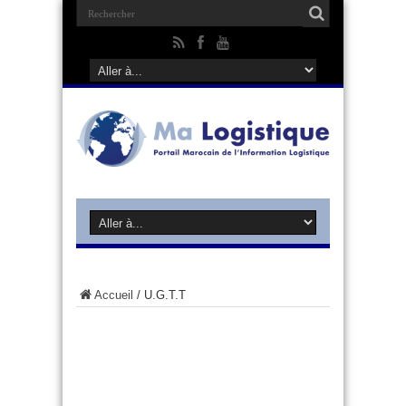
Accueil
/
U.G.T.T